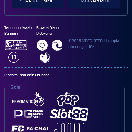
Rata-rata 3 Menit
Rata-rata 5 Menit
Tanggung Jawab
Browser Yang
Bermain
Didukung
©2026 MBCSLOT88. Hak cipta
dilindungi | 18+
Platform Penyedia Layanan
Slots