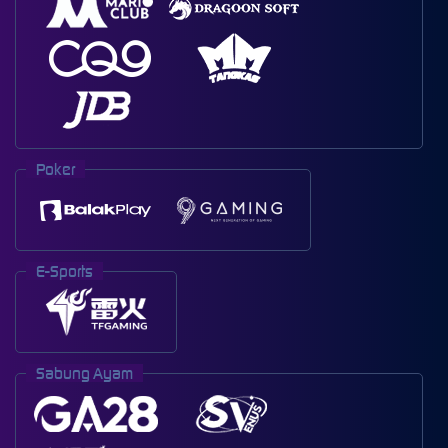
Poker
E-Sports
Sabung Ayam