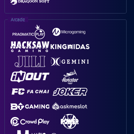
Arcade