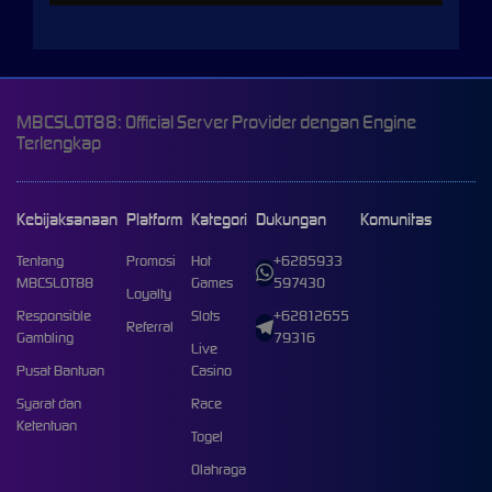
MBCSLOT88: Official Server Provider dengan Engine
Terlengkap
Kebijaksanaan
Platform
Kategori
Dukungan
Komunitas
Tentang
Promosi
Hot
+6285933
MBCSLOT88
Games
597430
Loyalty
Responsible
Slots
+62812655
Referral
Gambling
79316
Live
Pusat Bantuan
Casino
Syarat dan
Race
Ketentuan
Togel
Olahraga