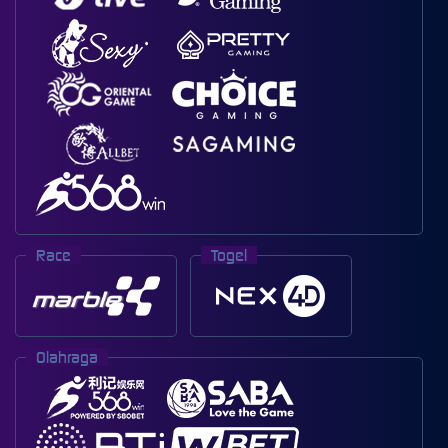
Race
Togel
Olahraga