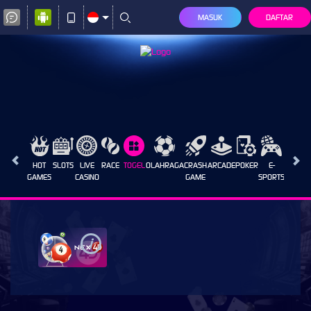
MASUK
DAFTAR
HOT
SLOTS
LIVE
RACE
TOGEL
OLAHRAGA
CRASH
ARCADE
POKER
E-
SABUN
GAMES
CASINO
GAME
SPORTS
AYAM
i