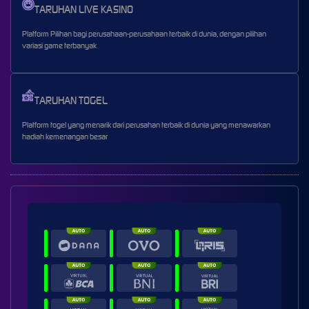
TARUHAN LIVE KASINO
Platform Pilihan bagi perusahaan-perusahaan terbaik di dunia, dengan pilihan
variasi game terbanyak
TARUHAN TOGEL
Platform togel yang menarik dari perusahan terbaik di dunia yang menawarkan
hadiah kemenangan besar