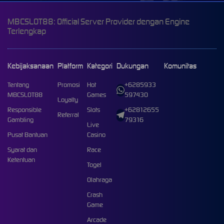
MBCSLOT88: Official Server Provider dengan Engine
Terlengkap
Kebijaksanaan
Platform
Kategori
Dukungan
Komunitas
Tentang
Promosi
Hot
+6285933
MBCSLOT88
Games
597430
Loyalty
Responsible
Slots
+62812655
Referral
Gambling
79316
Live
Pusat Bantuan
Casino
Syarat dan
Race
Ketentuan
Togel
Olahraga
Crash
Game
Arcade