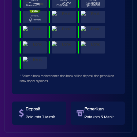
* Selama bank maintenance dan bank offline deposit dan penarikan
tidak dapat diproses
Deposit
Penarikan
Rata-rata 3 Menit
Rata-rata 5 Menit