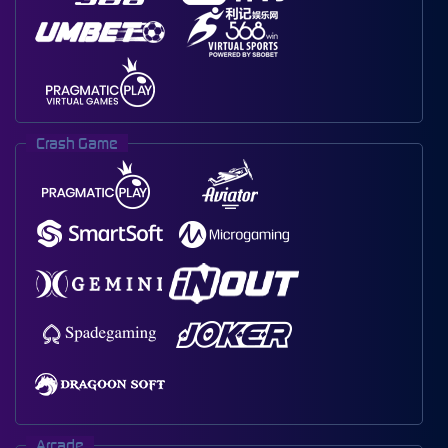
Crash Game
Arcade