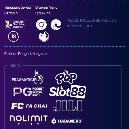
Tanggung Jawab
Browser Yang
Bermain
Didukung
©2026 MBCSLOT88. Hak cipta
dilindungi | 18+
Platform Penyedia Layanan
Slots