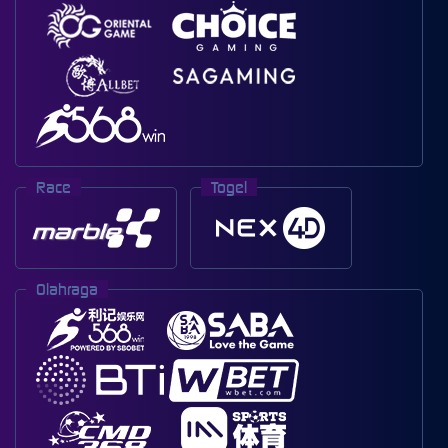
Race
Togel
Olahraga