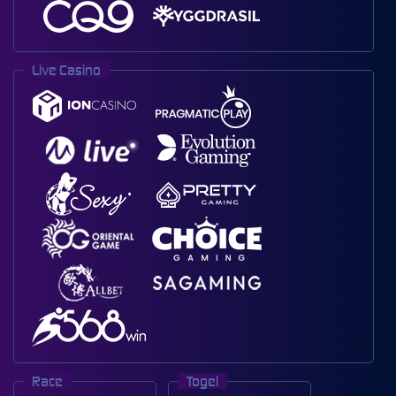
Live Casino
Race
Togel