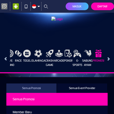
MASUK
DAFTAR
LOTS
LIVE
RACE
TOGEL
OLAHRAGA
CRASH
ARCADE
POKER
E-
SABUNG
PROMOSI
CASINO
GAME
SPORTS
AYAM
Semua Promosi
Semua Event Provider
Semua Promosi
Member Baru