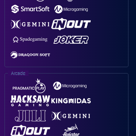
Arcade