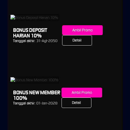
BONUS DEPOSIT
Ambil Promo
HARIAN 10%
Detail
Tanggal akhir:
31-Agt-2050
BONUS NEW MEMBER
Ambil Promo
100%
Detail
Tanggal akhir:
01-Jan-2028