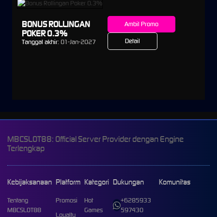
BONUS ROLLINGAN
Ambil Promo
POKER 0.3%
Detail
Tanggal akhir:
01-Jan-2027
MBCSLOT88: Official Server Provider dengan Engine
Terlengkap
Kebijaksanaan
Platform
Kategori
Dukungan
Komunitas
Tentang
Promosi
Hot
+6285933
MBCSLOT88
Games
597430
Loyalty