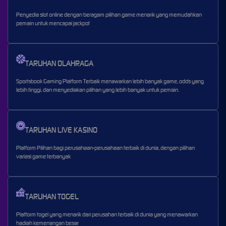
Penyedia slot online dengan beragam pilihan game menarik yang memudahkan
pemain untuk mencapai jackpot
TARUHAN OLAHRAGA
Sportsbook Gaming Platform Terbaik menawarkan lebih banyak game, odds yang
lebih tinggi, dan menyediakan pilihan yang lebih banyak untuk pemain.
TARUHAN LIVE KASINO
Platform Pilihan bagi perusahaan-perusahaan terbaik di dunia, dengan pilihan
variasi game terbanyak
TARUHAN TOGEL
Platform togel yang menarik dari perusahan terbaik di dunia yang menawarkan
hadiah kemenangan besar