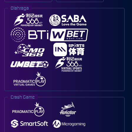
Olahraga
Crash Game