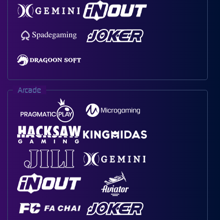
Arcade