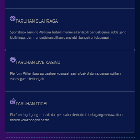
TARUHAN OLAHRAGA
Sportsbook Gaming Platform Terbaik menawarkan lebih banyak game, odds yang
lebih tinggi, dan menyediakan pilihan yang lebih banyak untuk pemain.
TARUHAN LIVE KASINO
Platform Pilihan bagi perusahaan-perusahaan terbaik di dunia, dengan pilihan
variasi game terbanyak
TARUHAN TOGEL
Platform togel yang menarik dari perusahan terbaik di dunia yang menawarkan
hadiah kemenangan besar