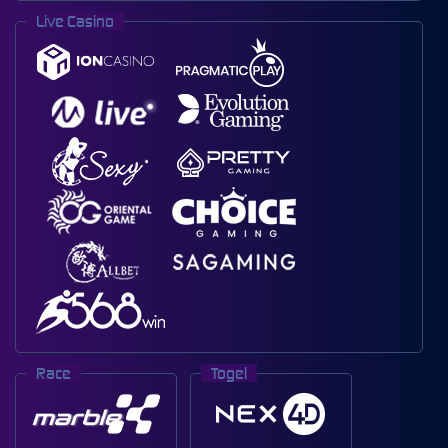
Live Casino
Race
Togel