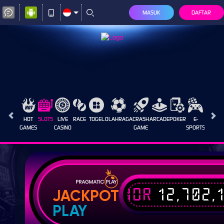
MASUK
DAFTAR
HOT
SLOTS
LIVE
RACE
TOGEL
OLAHRAGA
CRASH
ARCADE
POKER
E-
SABUN
GAMES
CASINO
GAME
SPORTS
AYAM
IDR
12,702,
JACKPOT
PLAY