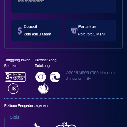
tidak dapat diproses
Deposit
Penarikan
Rata-rata 3 Menit
Rata-rata 5 Menit
Tanggung Jawab
Browser Yang
Bermain
Didukung
©2026 MBCSLOT88. Hak cipta
dilindungi | 18+
Platform Penyedia Layanan
Slots